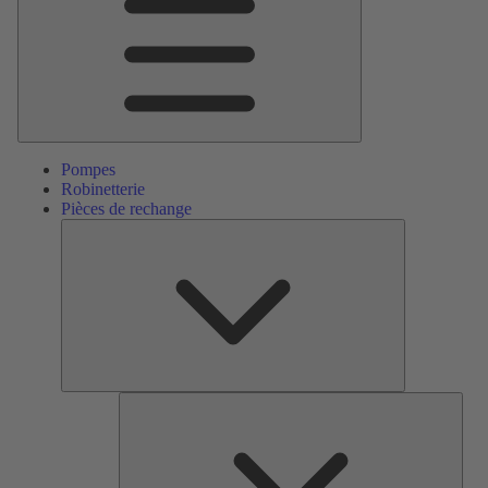
Pompes
Robinetterie
Pièces de rechange
Pièces
de
rechange
Serv