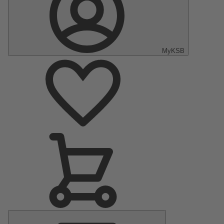
MyKSB
Menu
principal