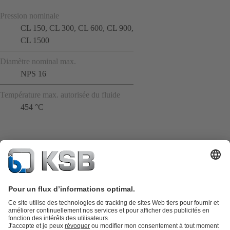
Pression nominale
CL 150, CL 300, CL 600, CL 900,
CL 1500
Diamètre nominal max.
NPS 16
Température max. autorisée du fluide
454 °C