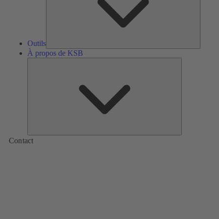
Outils
À propos de KSB
À
propos
de
KSB
Contact