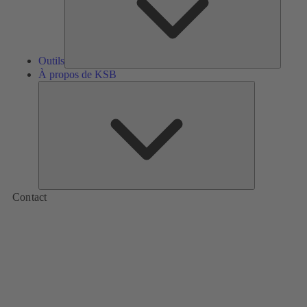
Outils
À propos de KSB
À
propos
de
KSB
Contact