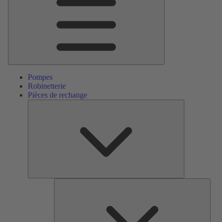
Pompes
Robinetterie
Pièces de rechange
Pièces
de
rechange
Serv