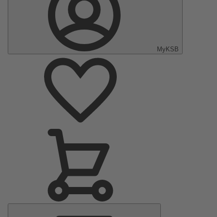
MyKSB
Menu
principal