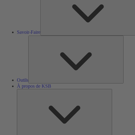
Savoir-Faire
Outils
Outils
À propos de KSB
À
propos
de
KSB