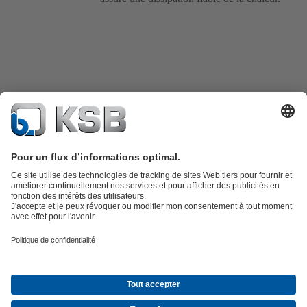
Catalogue produits
KSB SupremeServ : Pièces de rechange
Premium
service : service premium pour les pompes et les robinets
Panier
Outils
Eaux usées
Eau propre
Industrie
Bâtiment
Énergie
À propos de KSB
Évènements
Presse
Carrières
Médias sociaux