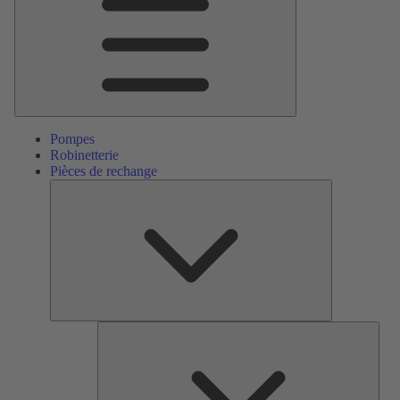
Pompes
Robinetterie
Pièces de rechange
Pièces
de
rechange
Serv