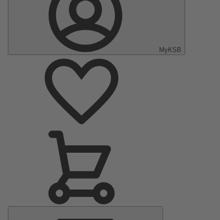
MyKSB
Menu
principal