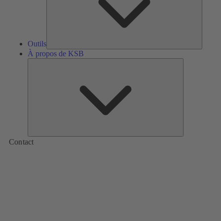
Outils
À propos de KSB
À
propos
de
KSB
Contact