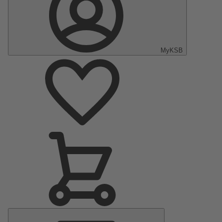
MyKSB
Menu
principal