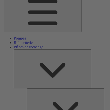
Pompes
Robinetterie
Pièces de rechange
Pièces
de
rechange
Serv