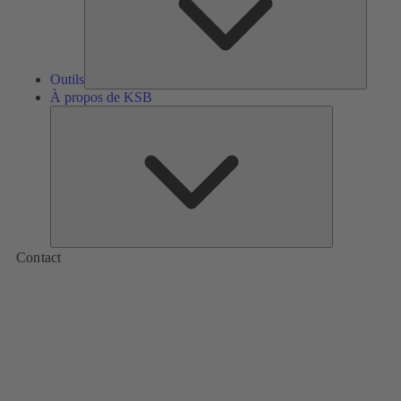
Outils
À propos de KSB
À
propos
de
KSB
Contact