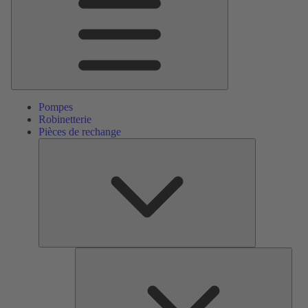
Pompes
Robinetterie
Pièces de rechange
Pièces
de
rechange
Serv