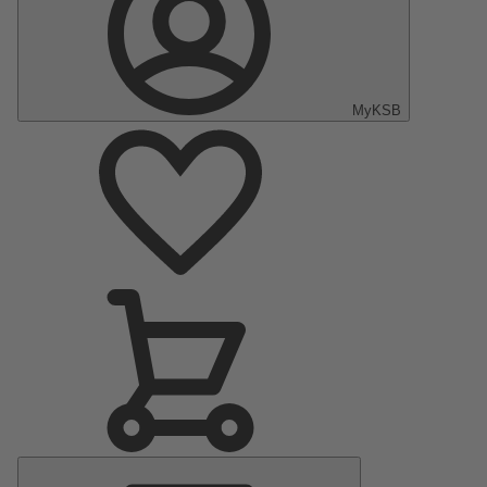
MyKSB
Menu
principal