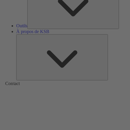
Outils
À propos de KSB
À
propos
de
KSB
Contact