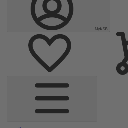
MyKSB
Menu
principal