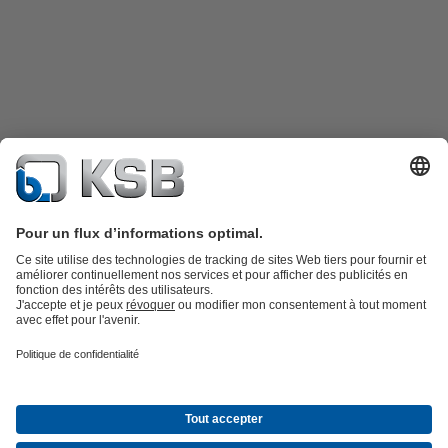
Catalogue produits
KSB SupremeServ : Pièces de rechange
Premium
service : service premium pour les pompes et les robinets
Panier
Outils
Eaux usées
Eau propre
Industrie
Bâtiment
Énergie
À propos de KSB
Évènements
Presse
Carrières
Médias sociaux