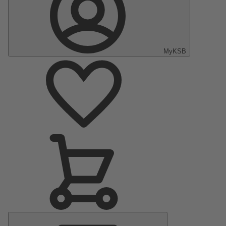
MyKSB
Menu
principal