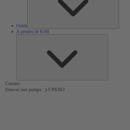
Outils
À propos de KSB
À
propos
de
KSB
Contact
Trouver une pompe
CPKNO