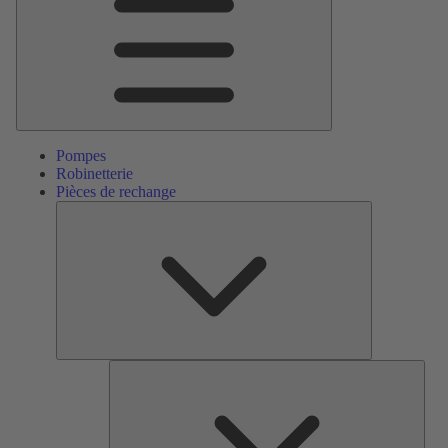
Pompes
Robinetterie
Pièces de rechange
Pièces
de
rechange
Serv