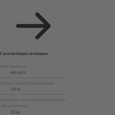
Caractéristiques techniques
Débit maximum
900 m3/h
Hauteur manométrique maximum
150 m
Pression de service maximale admissible
côté refoulement
25 bar