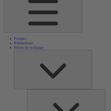
Pompes
Robinetterie
Pièces de rechange
Pièces
de
rechange
Serv