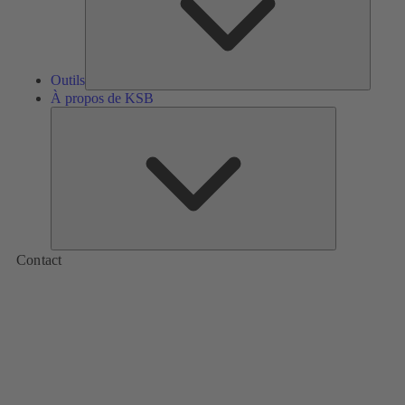
Outils
À propos de KSB
À
propos
de
KSB
Contact