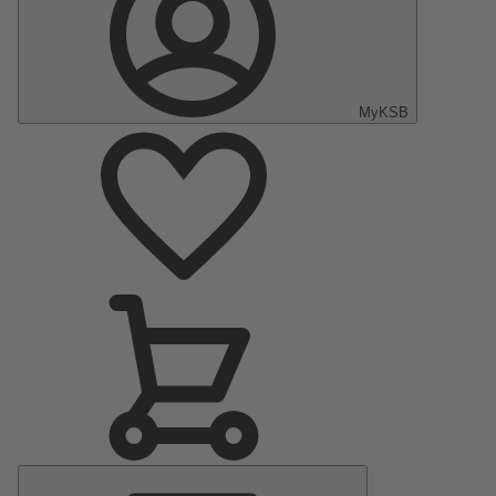
MyKSB
Menu
principal