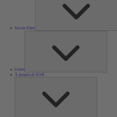
Savoir-Faire
Outils
Outils
À propos de KSB
À
propos
de
KSB