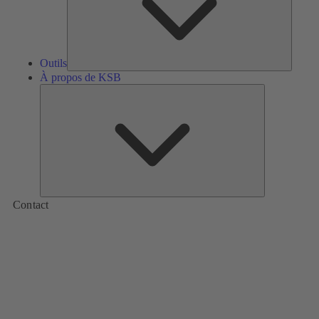
Outils
À propos de KSB
À
propos
de
KSB
Contact