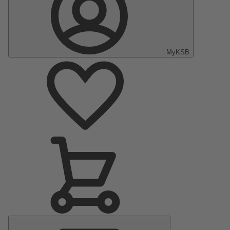
MyKSB
Menu
principal