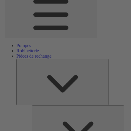
Pompes
Robinetterie
Pièces de rechange
Pièces
de
rechange
Serv