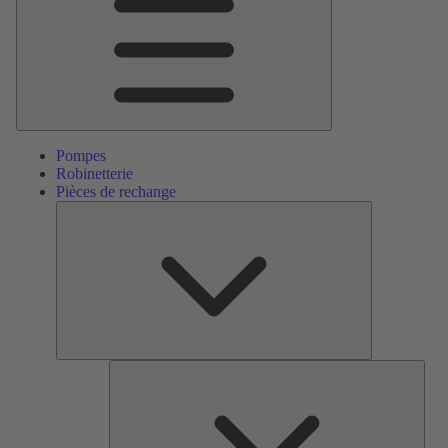
Pompes
Robinetterie
Pièces de rechange
Pièces
de
rechange
Serv