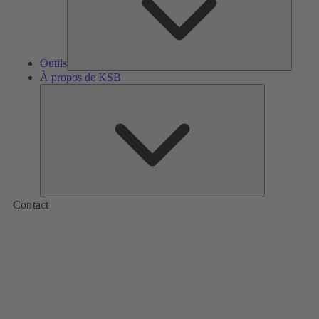
Outils
À propos de KSB
À
propos
de
KSB
Contact