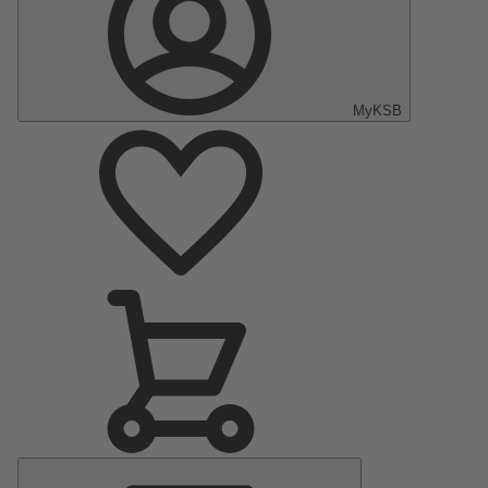
MyKSB
Menu
principal