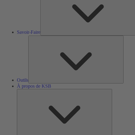
Savoir-Faire
Outils
Outils
À propos de KSB
À
propos
de
KSB