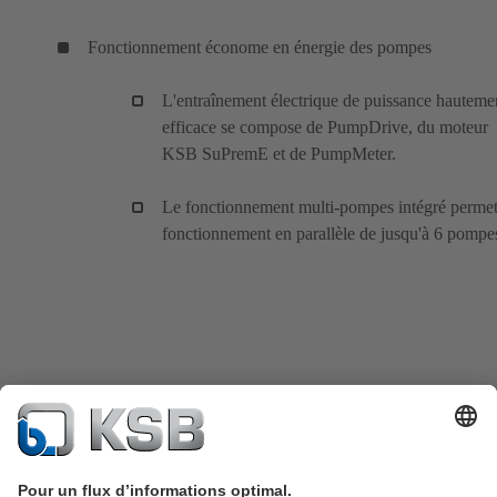
Fonctionnement économe en énergie des pompes
L'entraînement électrique de puissance hauteme
efficace se compose de PumpDrive, du moteur
KSB SuPremE et de PumpMeter.
Le fonctionnement multi-pompes intégré permet
fonctionnement en parallèle de jusqu'à 6 pompe