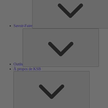
Savoir-Faire
Outils
Outils
À propos de KSB
À
propos
de
KSB