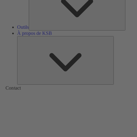
Outils
À propos de KSB
À
propos
de
KSB
Contact