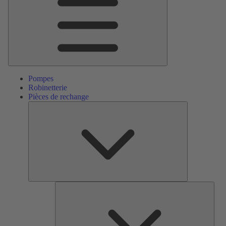
Pompes
Robinetterie
Pièces de rechange
Pièces
de
rechange
Serv