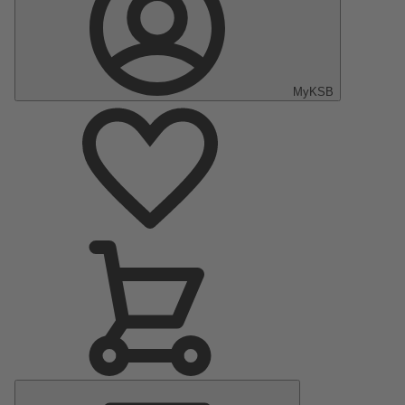
MyKSB
Menu
principal