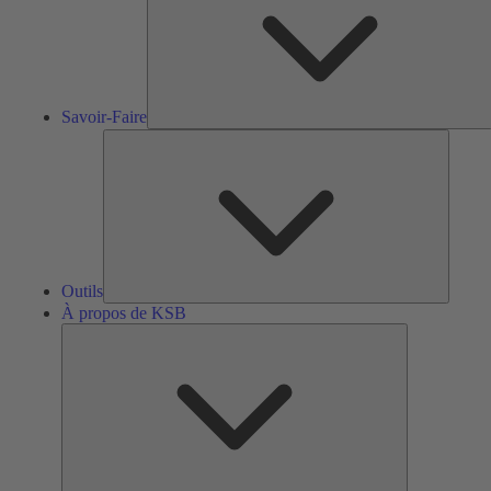
Savoir-Faire
Outils
Outils
À propos de KSB
À
propos
de
KSB