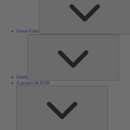
Savoir-Faire
Outils
Outils
À propos de KSB
À
propos
de
KSB