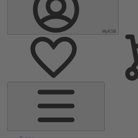
MyKSB
Menu
principal