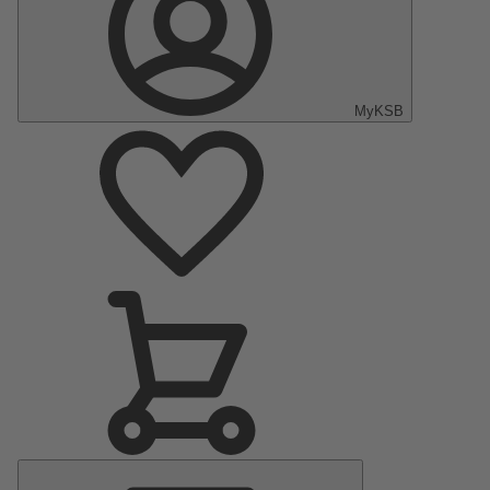
MyKSB
Menu
principal