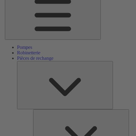
Pompes
Robinetterie
Pièces de rechange
Pièces
de
rechange
Serv