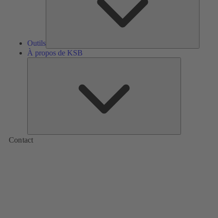
Outils
À propos de KSB
À
propos
de
KSB
Contact