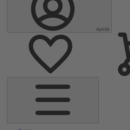
MyKSB
Menu
principal