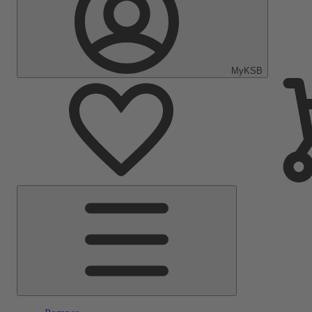
MyKSB
Menu
principal