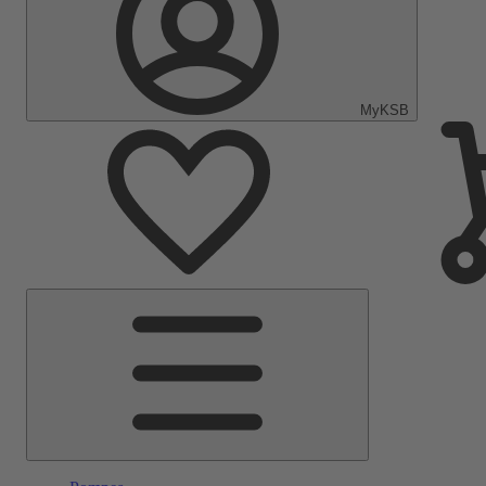
MyKSB
Menu
principal