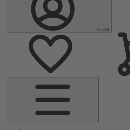
MyKSB
Menu
principal