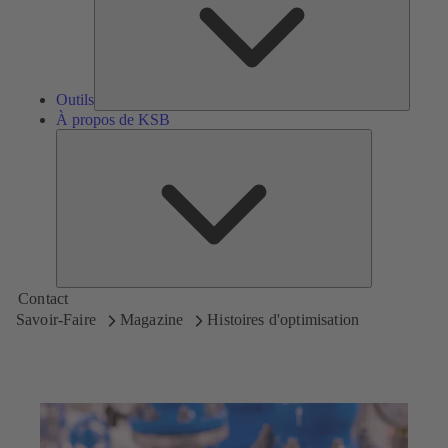
Outils
À propos de KSB
À
propos
de
KSB
Contact
Savoir-Faire
Magazine
Histoires d'optimisation