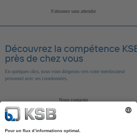
S'abonner sans attendre
Découvrez la compétence KS
près de chez vous
En quelques clics, nous vous dirigeons vers votre interlocuteur
personnel avec ses coordonnées.
Nous contacter