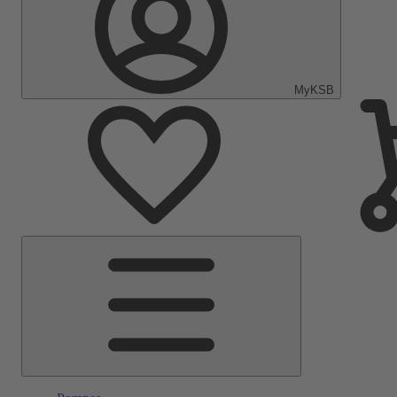
MyKSB
Menu
principal