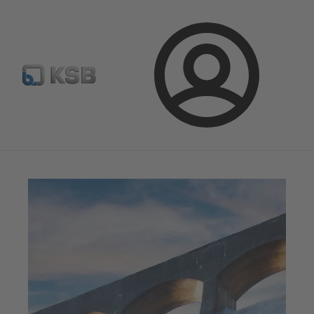
Sélectionner pompes & vannes standards
Configurer un pr
Connexion
Magazine
Parlons applications