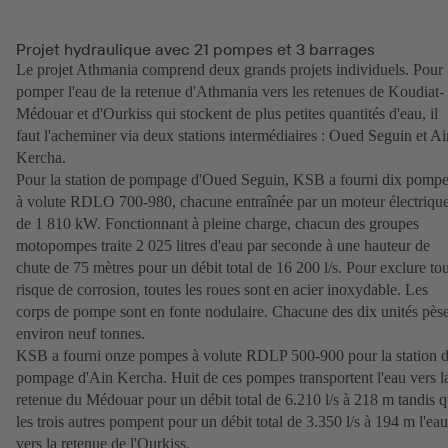
Projet hydraulique avec 21 pompes et 3 barrages
Le projet Athmania comprend deux grands projets individuels. Pour
pomper l'eau de la retenue d'Athmania vers les retenues de Koudiat-
Médouar et d'Ourkiss qui stockent de plus petites quantités d'eau, il
faut l'acheminer via deux stations intermédiaires : Oued Seguin et Ai
Kercha.
Pour la station de pompage d'Oued Seguin, KSB a fourni dix pomp
à volute RDLO 700-980, chacune entraînée par un moteur électriqu
de 1 810 kW. Fonctionnant à pleine charge, chacun des groupes
motopompes traite 2 025 litres d'eau par seconde à une hauteur de
chute de 75 mètres pour un débit total de 16 200 l/s. Pour exclure tou
risque de corrosion, toutes les roues sont en acier inoxydable. Les
corps de pompe sont en fonte nodulaire. Chacune des dix unités pès
environ neuf tonnes.
KSB a fourni onze pompes à volute RDLP 500-900 pour la station 
pompage d'Ain Kercha. Huit de ces pompes transportent l'eau vers l
retenue du Médouar pour un débit total de 6.210 l/s à 218 m tandis 
les trois autres pompent pour un débit total de 3.350 l/s à 194 m l'eau
vers la retenue de l'Ourkiss.