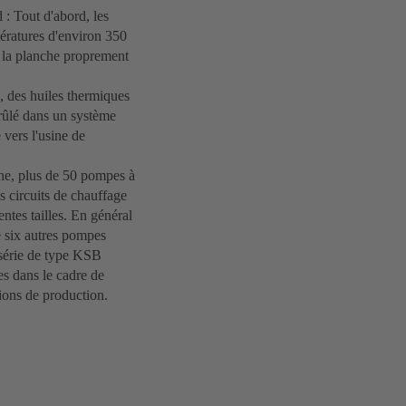
 : Tout d'abord, les
ératures d'environ 350
r la planche proprement
, des huiles thermiques
 brûlé dans un système
 vers l'usine de
rne, plus de 50 pompes à
s circuits de chauffage
tes tailles. En général
e six autres pompes
série de type KSB
s dans le cadre de
ions de production.