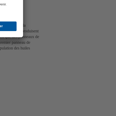
cialisée dans la
rise à Menznau produisent
ainsi que des panneaux de
 premier panneau de
pulation des huiles