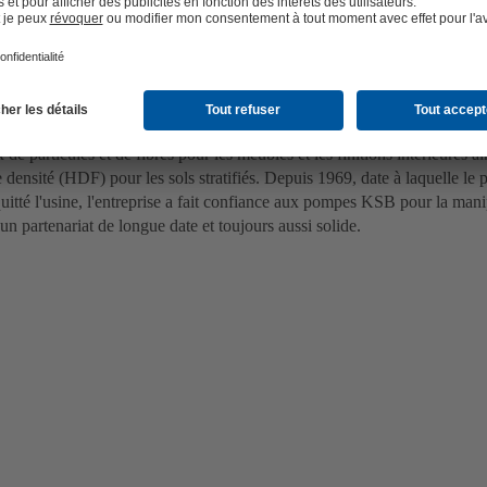
 Swiss AG
hweiz AG fait partie du groupe suisse Krono, une entreprise leader spé
 le raffinage de matériaux à base de bois. Les installations de l'entrep
de particules et de fibres pour les meubles et les finitions intérieures 
e densité (HDF) pour les sols stratifiés. Depuis 1969, date à laquelle le
quitté l'usine, l'entreprise a fait confiance aux pompes KSB pour la mani
un partenariat de longue date et toujours aussi solide.