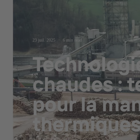
23 juil. 2025
6 min read
Technologi
chaudes : 
pour la man
thermique