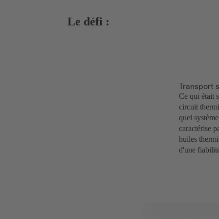
Le défi :
Transport 
Ce qui était 
circuit therm
quel système 
caractérise p
huiles therm
d'une fiabil