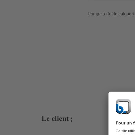
Pompe à fluide calopo
Le client ;