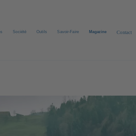
ns
Société
Outils
Savoir-Faire
Magazine
Contact
roduit
Catalogue & liste de prix E-Paper
Recherche standard