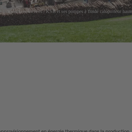
s températures élevées - KSB et ses pompes à fluide caloporteur haute
approvisionnement en énergie thermique dans la production