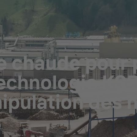
e chaude pour 
technologie KS
ipulation des h
s