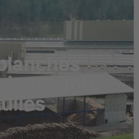
planches
B innovante
uiles