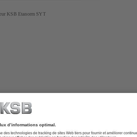
rteur KSB Etanorm SYT