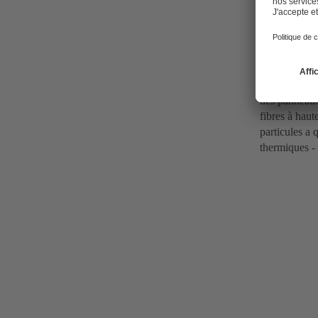
Kronospan
Kronospan Sc
production et
des panneaux 
fibres à haut
particules a 
thermiques - 