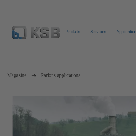
Produits
Services
Applicatio
Sélectionner pompes & vannes standards
Configurer un p
Magazine
Parlons applications