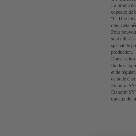
La productio
copeaux de b
°C. Une fois 
dite. Cela né
Pour pouvoir 
sont utilisée
spécial de pr
production.
Dans les ins
fluide calopo
et de régula
centrale éner
Etanorm SYA 
Etanorm SYT.
travaux de mo