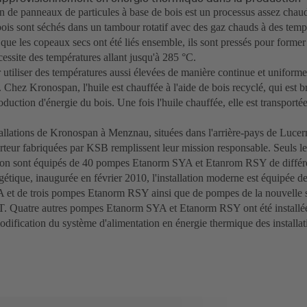
n de panneaux de particules à base de bois est un processus assez chaud
ois sont séchés dans un tambour rotatif avec des gaz chauds à des temp
que les copeaux secs ont été liés ensemble, ils sont pressés pour forme
cessite des températures allant jusqu'à 285 °C.
utiliser des températures aussi élevées de manière continue et uniforme
s. Chez Kronospan, l'huile est chauffée à l'aide de bois recyclé, qui est
oduction d'énergie du bois. Une fois l'huile chauffée, elle est transportée
tallations de Kronospan à Menznau, situées dans l'arrière-pays de Luce
rteur fabriquées par KSB remplissent leur mission responsable. Seuls le
tion sont équipés de 40 pompes Etanorm SYA et Etanrom RSY de différen
gétique, inaugurée en février 2010, l'installation moderne est équipée d
et de trois pompes Etanorm RSY ainsi que de pompes de la nouvelle 
 Quatre autres pompes Etanorm SYA et Etanorm RSY ont été installée
dification du système d'alimentation en énergie thermique des installat