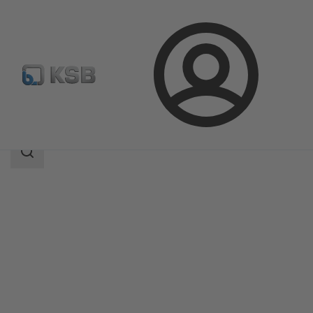
Connexion
Produits
Catalogue produits
BOA-CVP H
Champ
des
recherches
Champ
des
recherches