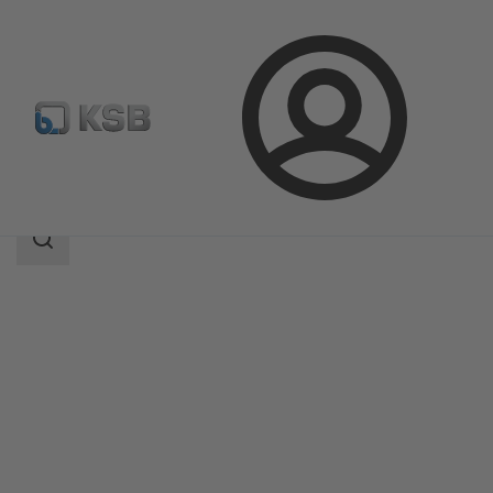
Connexion
Produits
Catalogue produits
RXN/RYN
Champ
des
recherches
Champ
des
recherches