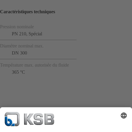
Caractéristiques techniques
Pression nominale
PN 210, Spécial
Diamètre nominal max.
DN 300
Température max. autorisée du fluide
365 °C