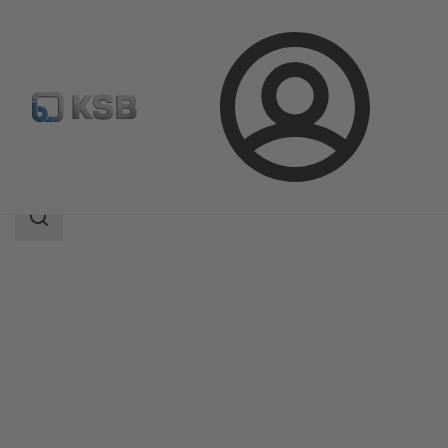
Connexion
Produits
Catalogue produits
ZW
Champ
des
recherches
Champ
des
recherches