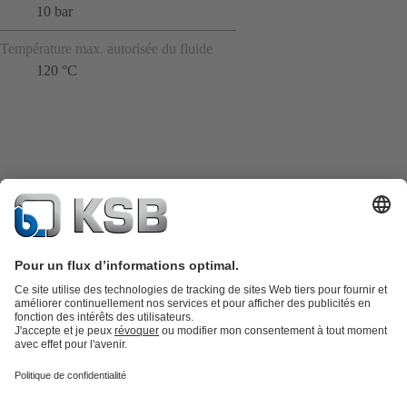
10 bar
Température max. autorisée du fluide
120 °C
Catalogue produits
KSB SupremeServ : Pièces de rechange
Premium