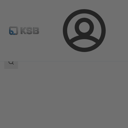
Connexion
Produits
Catalogue produits
ILN
Champ
des
recherches
Champ
des
recherches