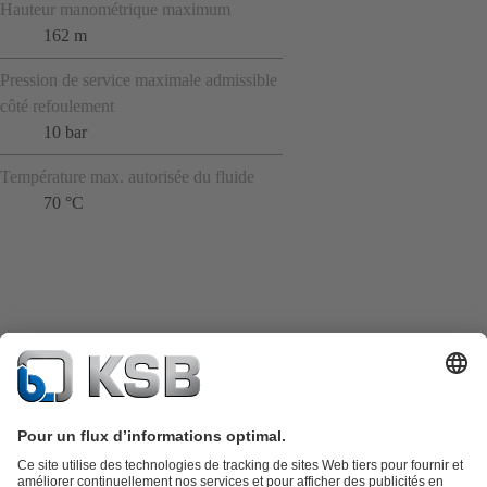
Hauteur manométrique maximum
162 m
Pression de service maximale admissible
côté refoulement
10 bar
Température max. autorisée du fluide
70 °C