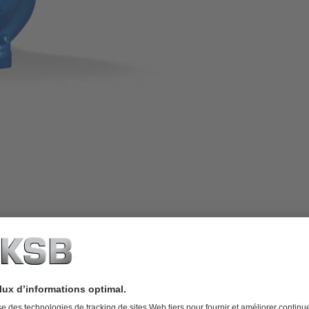
 ou semi-ouverte à réglage par plaque
 ou moteur à combustion interne,