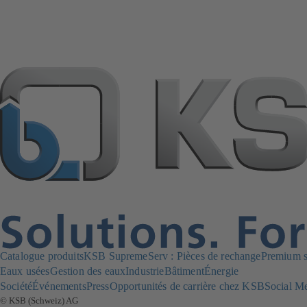
Catalogue produits
KSB SupremeServ : Pièces de rechange
Premium se
Eaux usées
Gestion des eaux
Industrie
Bâtiment
Énergie
Société
Événements
Press
Opportunités de carrière chez KSB
Social M
© KSB (Schweiz) AG