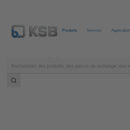
Produits
Services
Applicatio
Produits
Catalogue produits
AU Monobloc
Champ
des
recherches
Champ
des
recherches