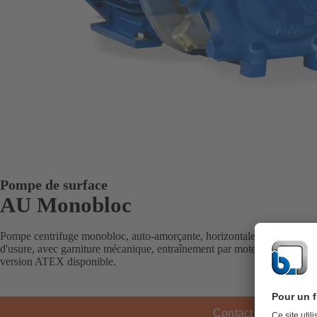
Pompe de surface
AU Monobloc
Pompe centrifuge monobloc, auto-amorçante, horizontale, roue ouverte
d'usure, avec garniture mécanique, entraînement par moteur électrique
version ATEX disponible.
Contact KSB