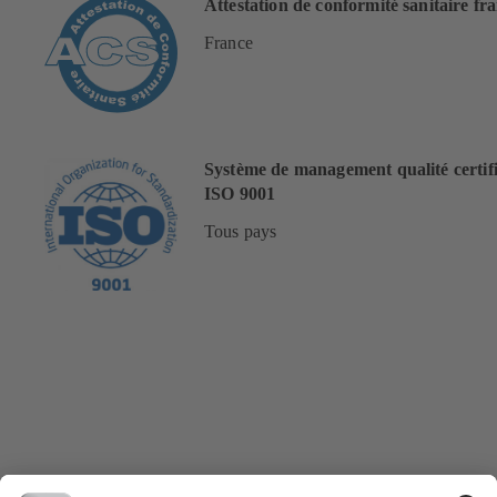
Attestation de conformité sanitaire fr
France
Système de management qualité certif
ISO 9001
Tous pays