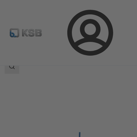
Connexion
Produits
Catalogue produits
UPA C 150
Champ
des
recherches
Champ
des
recherches