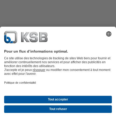
Catalogue produits
KSB SupremeServ : Pièces de rechange
Premium
service : service premium pour les pompes et les robinets
Panier
Outils
Eaux usées
Gestion des eaux
Industrie
Bâtiment
Énergie
Société
Événements
Press
Opportunités de carrière chez KSB
Social
Media