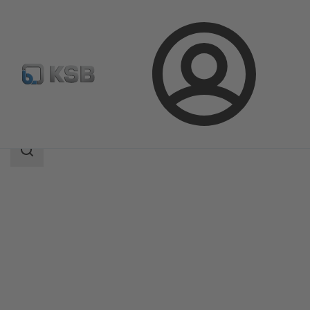
Connexion
Produits
Catalogue produits
KWT51
Champ
des
recherches
Champ
des
recherches