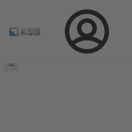
Connexion
Produits
Catalogue produits
HyCone
Champ
des
recherches
Champ
des
recherches