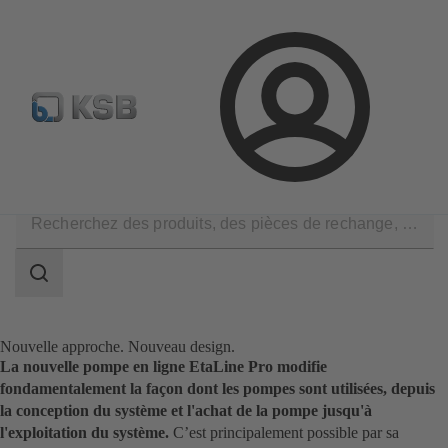
Sélectionner pompes & vannes standards
Configurer un pr
Connexion
Applications
Champ
des
recherches
Champ
des
recherches
Nouvelle approche. Nouveau design.
La nouvelle pompe en ligne EtaLine Pro modifie
fondamentalement la façon dont les pompes sont utilisées, depuis
la conception du système et l'achat de la pompe jusqu'à
l'exploitation du système.
C’est principalement possible par sa