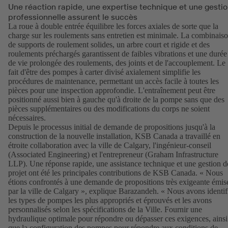
Une réaction rapide, une expertise technique et une gesti
professionnelle assurent le succès
La roue à double entrée équilibre les forces axiales de sorte que la
charge sur les roulements sans entretien est minimale. La combinais
de supports de roulement solides, un arbre court et rigide et des
roulements préchargés garantissent de faibles vibrations et une durée
de vie prolongée des roulements, des joints et de l'accouplement. Le
fait d'être des pompes à carter divisé axialement simplifie les
procédures de maintenance, permettant un accès facile à toutes les
pièces pour une inspection approfondie. L'entraînement peut être
positionné aussi bien à gauche qu'à droite de la pompe sans que des
pièces supplémentaires ou des modifications du corps ne soient
nécessaires.
Depuis le processus initial de demande de propositions jusqu'à la
construction de la nouvelle installation, KSB Canada a travaillé en
étroite collaboration avec la ville de Calgary, l'ingénieur-conseil
(Associated Engineering) et l'entrepreneur (Graham Infrastructure
LLP). Une réponse rapide, une assistance technique et une gestion d
projet ont été les principales contributions de KSB Canada. « Nous
étions confrontés à une demande de propositions très exigeante émis
par la ville de Calgary », explique Barazandeh. « Nous avons identif
les types de pompes les plus appropriés et éprouvés et les avons
personnalisés selon les spécifications de la Ville. Fournir une
hydraulique optimale pour répondre ou dépasser ces exigences, ainsi
que la configuration des pompes pour répondre aux conditions de