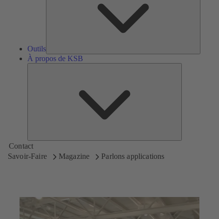
Outils
À propos de KSB
À
propos
de
KSB
Contact
Savoir-Faire
Magazine
Parlons applications