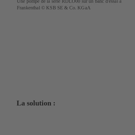
Une pompe de la série RDLO00 sur un banc d'essai à
Frankenthal © KSB SE & Co. KGaA
La solution :