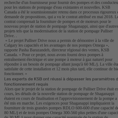
recherche d'un fournisseur pour fournir des pompes et des conducteu
pour les stations de pompage d'eau existantes et nouvelles. KSB
Canada a été le soumissionnaire retenu dans ce processus rigoureux 
demande de propositions, qui a vu le contrat attribué en mai 2018. L
contrat comprenait la fourniture de pompes et de moteurs pour le
nouveau projet de station de pompage Shaganappi, ainsi que d'autre
projets tels que la modernisation de la station de pompage Palliser
Drive. .
« Le projet Palliser Drive nous a permis de démontrer à la ville de
Calgary les capacités et les avantages de nos pompes Omega »,
rapporte Pasha Barazandeh, directeur régional des ventes, KSB
Canada. « Pour ce projet, nous avons fourni deux pompes à
entraînement électrique et une pompe à moteur à gaz naturel pour
répondre à un besoin de pompage allant jusqu'à 60 ML/j. La ville éta
satisfaite de cette installation et 12 mois plus tard, elle continue de bi
fonctionner. »
Les experts de KSB ont réussi à dépasser les paramètres 
fonctionnement requis
Alors que le projet de la station de pompage de Palliser Drive était e
cours, les détails de la nouvelle station de pompage de Shaganappi
étaient en cours de finalisation et l'approvisionnement de la pompe a
été mis en marche. Les exigences pour Shaganappi impliquaient la
fourniture de trois grandes pompes RDLO 600-600 d'une capacité d
80 ML/j et de trois pompes Omega 300-560 plus petites d'une capaci
de 30 ML/j pour donner une capacité nominale de la station de