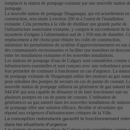
remplacer la station de pompage existante par une nouvelle station d
pompage.
La nouvelle station de pompage Shaganappi, qui est actuellement en
construction, sera située à environ 200 m à l'ouest de l'installation
existante. Cela permettra à la ville de réutiliser une grande partie de
l'infrastructure souterraine existante, y compris le raccordement de la
tuyauterie d'origine à l'alimentation sud de 1 950 mm de diamètre. C
emplacement a été choisi pour réduire les coûts de construction,
minimiser les perturbations du système d'approvisionnement en eau e
des communautés environnantes et faciliter une transition en douceu
entre les installations existantes et les nouvelles installations.
Les stations de pompage d'eau de Calgary sont considérées comme 
infrastructures essentielles et sont conçues avec une redondance pou
leur permettre de continuer à fonctionner en cas d'urgence. La statio
de pompage existante de Shaganappi utilise des moteurs au gaz natu
pour entraîner des pompes de secours en cas de panne de courant. L
nouvelle station de pompage utilisera un générateur de gaz naturel d
944 kW qui sera capable de démarrer et de faire fonctionner une ou
plusieurs pompes en cas de panne de courant. L'utilisation de
génératrices au gaz naturel dans les nouvelles installations de station
de pompage offre une solution efficace, flexible et sécuritaire qui
répond aux exigences d'infrastructures critiques de la Ville.
La conception redondante garantit le fonctionnement mê
dans les situations d'urgence
Les stations de pompage d'eau de Calgary sont considérées comme 