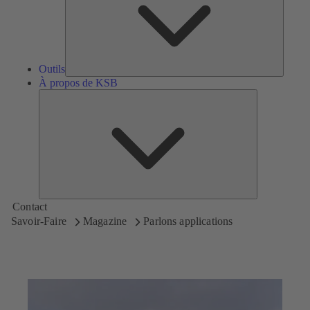
Outils
À propos de KSB
À
propos
de
KSB
Contact
Savoir-Faire
Magazine
Parlons applications