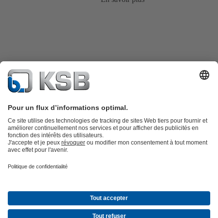
Catalogue produits
KSB SupremeServ : Pièces de rechange
Premium
service : service premium pour les pompes et les robinets
Panier
Outils
Eaux usées
Gestion des eaux
Industrie
Bâtiment
Énergie
À propos de KSB
Press
Opportunités de carrière chez KSB
Social
Media