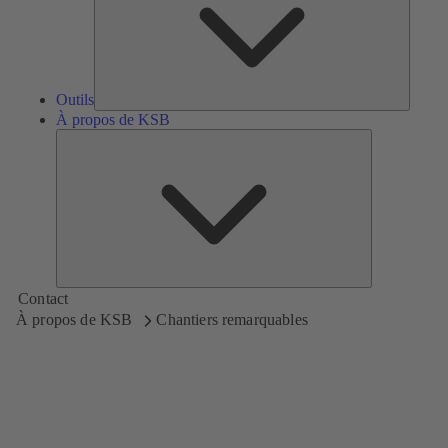
Outils
À propos de KSB
À
propos
de
KSB
Contact
À propos de KSB
Chantiers remarquables