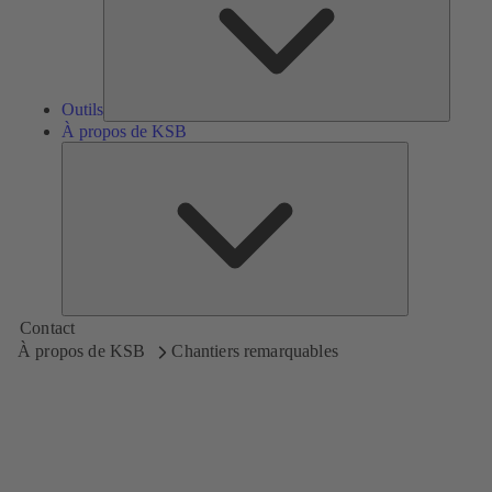
Outils
À propos de KSB
À
propos
de
KSB
Contact
À propos de KSB
Chantiers remarquables