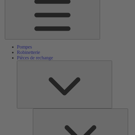
Pompes
Robinetterie
Pièces de rechange
Pièces
de
rechange
Serv