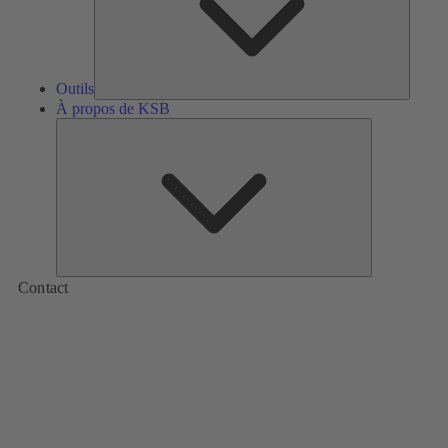
Outils
À propos de KSB
À
propos
de
KSB
Contact