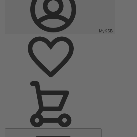
MyKSB
Menu
principal