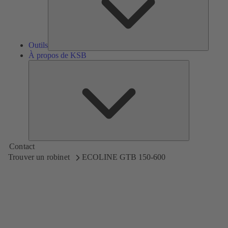
Outils
À propos de KSB
À
propos
de
KSB
Contact
Trouver un robinet
ECOLINE GTB 150-600