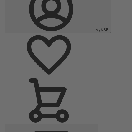
MyKSB
Menu
principal