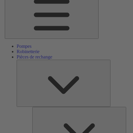
Pompes
Robinetterie
Pièces de rechange
Pièces
de
rechange
Serv