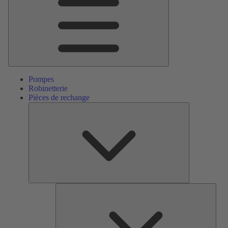
Pompes
Robinetterie
Pièces de rechange
Pièces
de
rechange
Serv