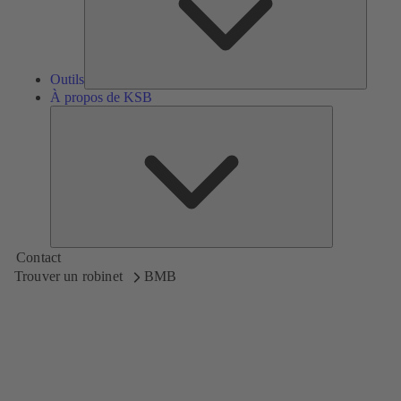
Outils
À propos de KSB
À
propos
de
KSB
Contact
Trouver un robinet
BMB