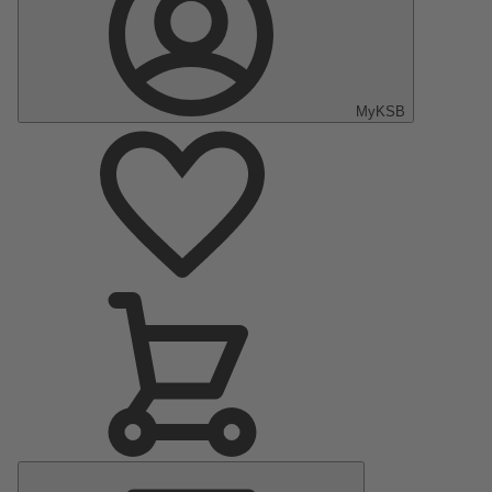
MyKSB
Menu
principal