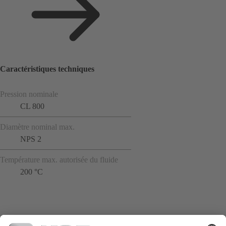
Caractéristiques techniques
Pression nominale
CL 800
Diamètre nominal max.
NPS 2
Température max. autorisée du fluide
200 °C