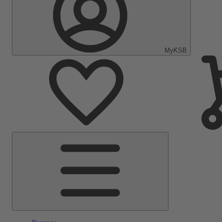
MyKSB
Menu
principal