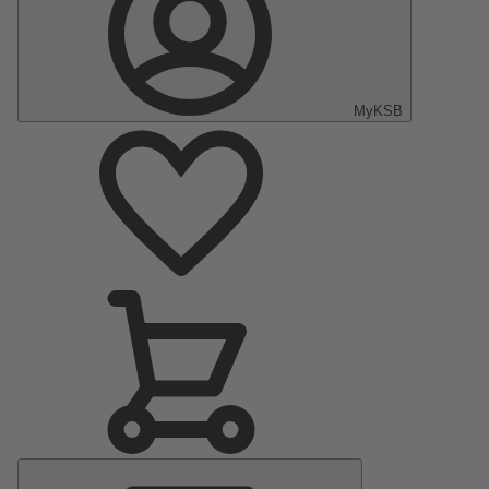
MyKSB
Menu
principal