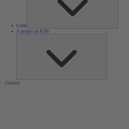
Outils
À propos de KSB
À
propos
de
KSB
Contact