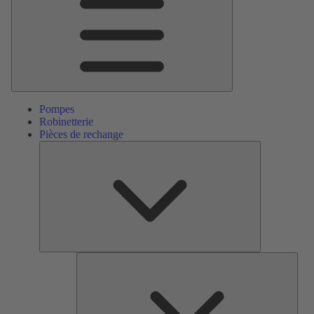
Pompes
Robinetterie
Pièces de rechange
Pièces
de
rechange
Serv