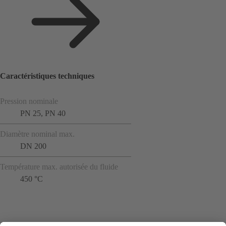
Caractéristiques techniques
Pression nominale
PN 25, PN 40
Diamètre nominal max.
DN 200
Température max. autorisée du fluide
450 °C