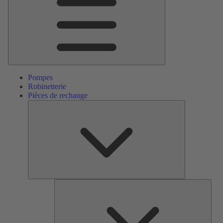
Pompes
Robinetterie
Pièces de rechange
Pièces
de
rechange
Serv