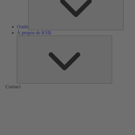
Outils
À propos de KSB
À
propos
de
KSB
Contact