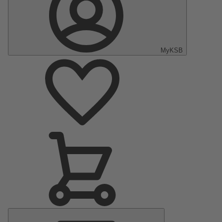
MyKSB
Menu
principal