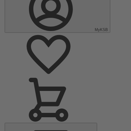
MyKSB
Menu
principal