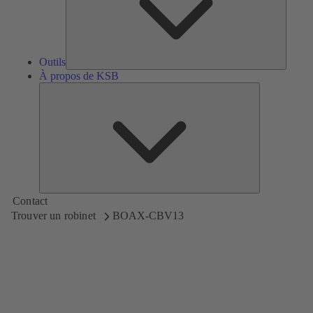
Outils
À propos de KSB
À
propos
de
KSB
Contact
Trouver un robinet
BOAX-CBV13