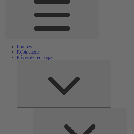
Pompes
Robinetterie
Pièces de rechange
Pièces
de
rechange
Serv