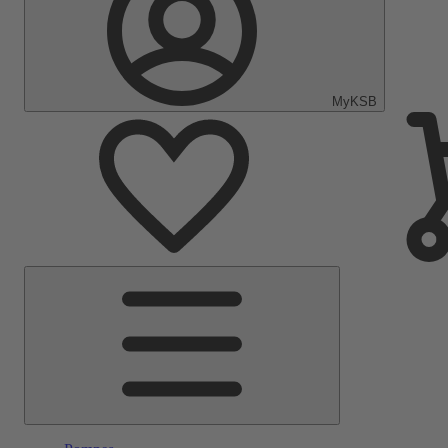
MyKSB
Menu
principal