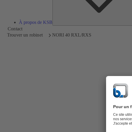
À propos de KSB
Contact
Trouver un robinet
NORI 40 RXL/RXS