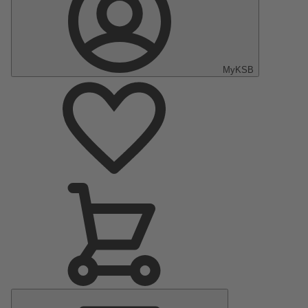
MyKSB
Menu
principal