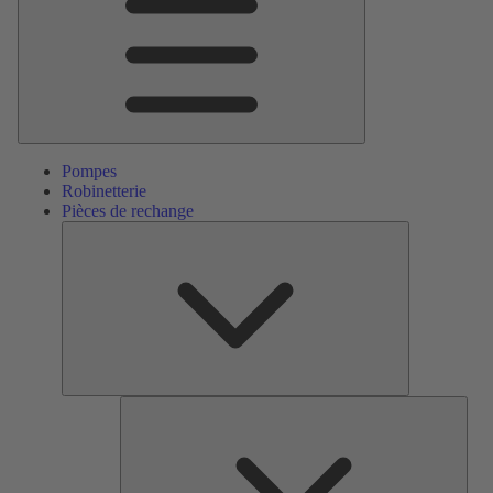
Pompes
Robinetterie
Pièces de rechange
Pièces
de
rechange
Serv