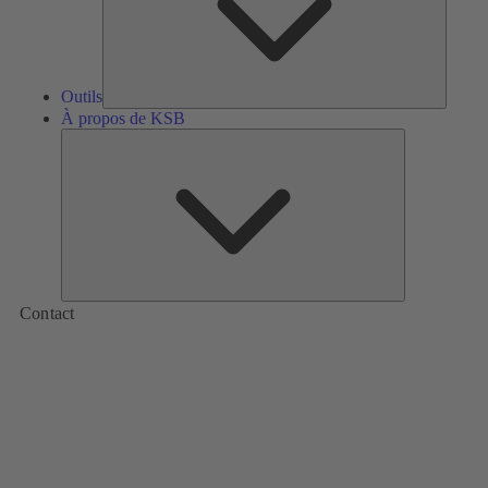
Outils
À propos de KSB
À
propos
de
KSB
Contact