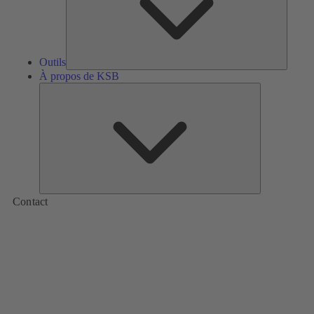
Outils
À propos de KSB
À
propos
de
KSB
Contact