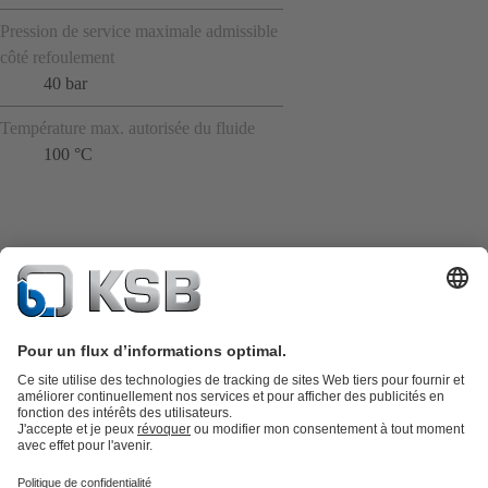
Pression de service maximale admissible
côté refoulement
40 bar
Température max. autorisée du fluide
100 °C
Catalogue produits
KSB SupremeServ : Pièces de rechange
Premium