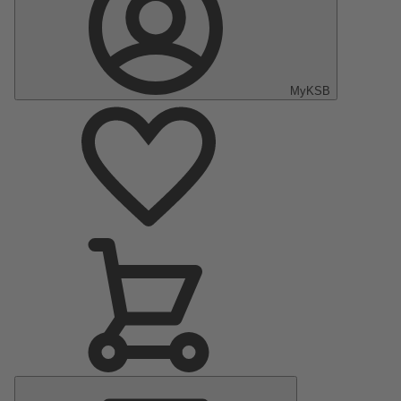
MyKSB
Menu
principal