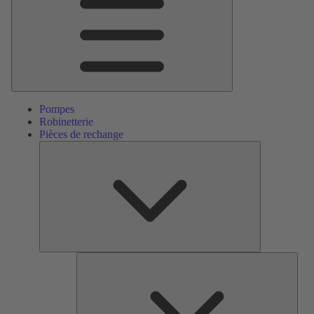
Pompes
Robinetterie
Pièces de rechange
Pièces
de
rechange
Serv